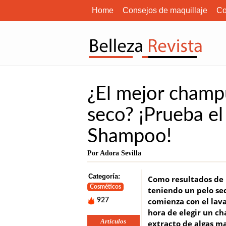
Home
Consejos de maquillaje
Co
¿El mejor champú
seco? ¡Prueba el
Shampoo!
Por Adora Sevilla
Categoría:
Como resultados de 
Cosméticos
teniendo un pelo sec
comienza con el lava
927
hora de elegir un ch
Artículos
extracto de algas m