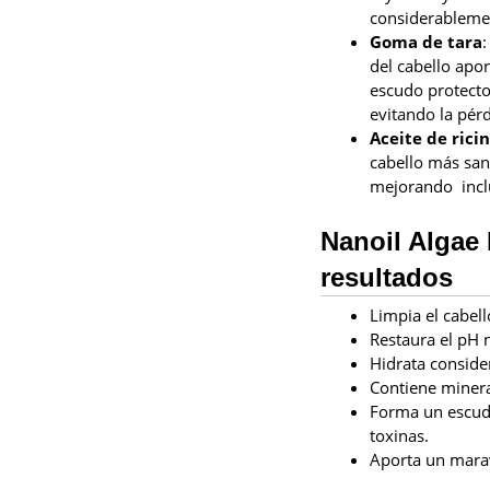
considerablemen
Goma de tara
:
del cabello apo
escudo protecto
evitando la pér
Aceite de rici
cabello más san
mejorando inclu
Nanoil Algae
resultados
Limpia el cabel
Restaura el pH n
Hidrata conside
Contiene mineral
Forma un escudo
toxinas.
Aporta un maravi