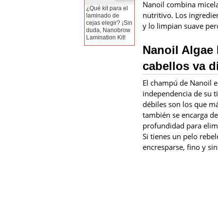
Nanoil combina micela
¿Qué kit para el
nutritivo. Los ingredi
laminado de
cejas elegir? ¡Sin
y lo limpian suave per
duda, Nanobrow
Lamination Kit!
Nanoil Algae 
cabellos va d
El champú de Nanoil es
independencia de su ti
débiles son los que má
también se encarga de 
profundidad para elimi
Si tienes un pelo rebel
encresparse, fino y si