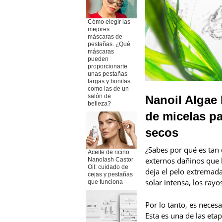
Cómo elegir las
mejores
máscaras de
pestañas. ¿Qué
máscaras
pueden
proporcionarte
unas pestañas
largas y bonitas
como las de un
salón de
Nanoil Algae
belleza?
de micelas pa
secos
¿Sabes por qué es tan d
Aceite de ricino
externos dañinos que 
Nanolash Castor
Oil: cuidado de
deja el pelo extremada
cejas y pestañas
solar intensa, los rayo
que funciona
Por lo tanto, es neces
Esta es una de las eta