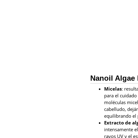
Nanoil Algae
Micelas
: resul
para el cuidado 
moléculas micel
cabelludo, deján
equilibrando el
Extracto de al
intensamente el 
rayos UV y el es