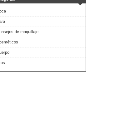
oca
ara
onsejos de maquillaje
osméticos
uerpo
jos