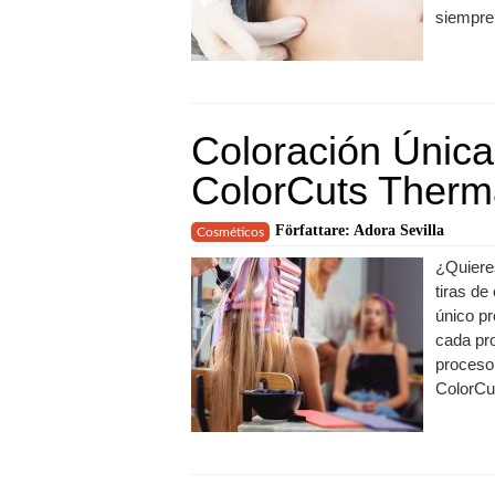
siempre. 
Coloración Única
ColorCuts Therm
Författare: Adora Sevilla
Cosméticos
¿Quieres
tiras de
único pr
cada pro
proceso
ColorCut