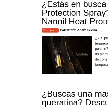
¿Estás en busca 
Protection Spray
Nanoil Heat Prot
Författare: Adora Sevilla
Cosméticos
¿Y si pu
tempera
posible?
no pierd
de conse
temperat
¿Buscas una masc
queratina? Descu