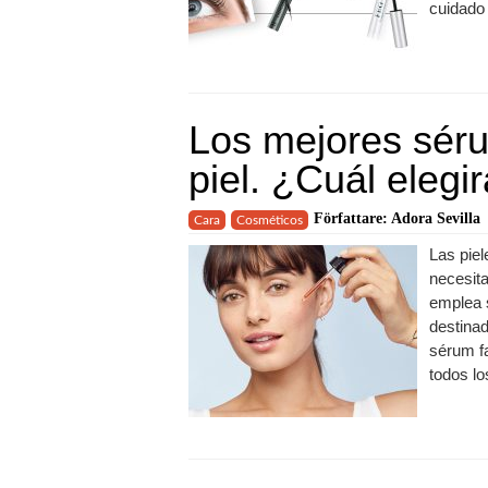
cuidado 
Los mejores séru
piel. ¿Cuál elegi
Författare: Adora Sevilla
Cara
Cosméticos
Las piel
necesita
emplea 
destinad
sérum fa
todos lo