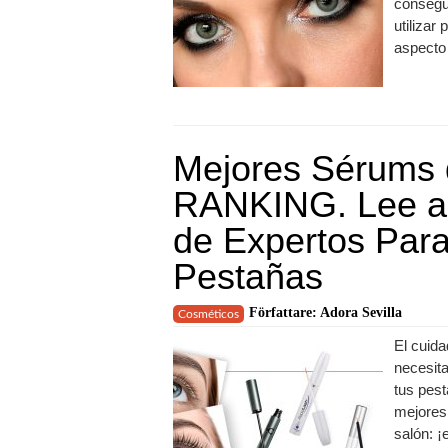
consegui
utilizar
aspecto
Mejores Sérums 
RANKING. Lee a
de Expertos Para
Pestañas
Författare: Adora Sevilla
Cosméticos
El cuida
necesita
tus pest
mejores
salón: ¡