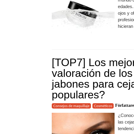
edades. 
ojos y o
profesio
hicieran
[TOP7] Los mejor
valoración de lo
jabones para cej
populares?
Författare
Consejos de maquillaje
Cosméticos
¿Conoces
las ceja
tendenci