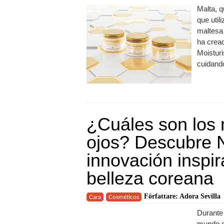
Malta, q
que util
maltesa 
ha crea
Moisturi
cuidando
¿Cuáles son los 
ojos? Descubre 
innovación inspir
belleza coreana
Författare: Adora Sevilla
Cara
Cosméticos
Durante 
mundo de