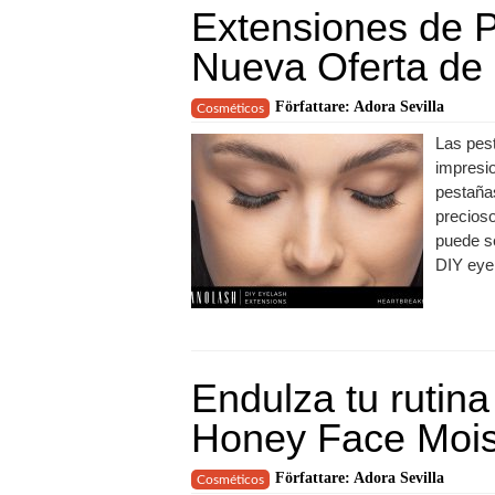
Extensiones de P
Nueva Oferta de
Författare: Adora Sevilla
Cosméticos
Las pest
impresio
pestañas
precios
puede se
DIY eyel
Endulza tu rutina
Honey Face Mois
Författare: Adora Sevilla
Cosméticos