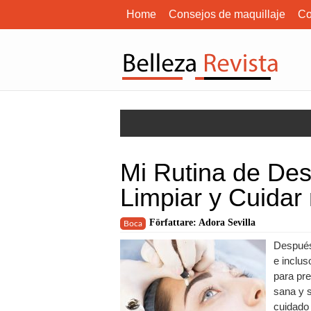
Home
Consejos de maquillaje
Co
Mi Rutina de De
Limpiar y Cuidar 
Författare: Adora Sevilla
Boca
Después 
e inclus
para pre
sana y s
cuidado 