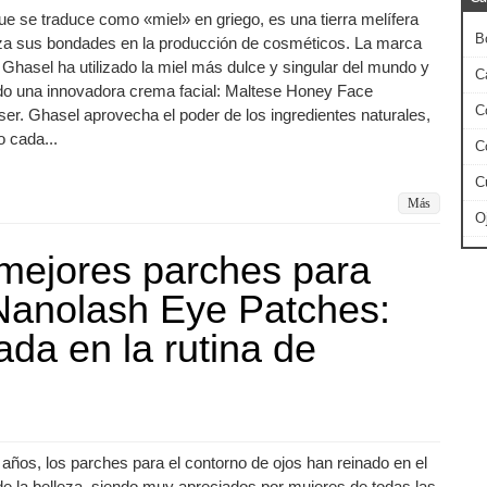
ue se traduce como «miel» en griego, es una tierra melífera
B
iza sus bondades en la producción de cosméticos. La marca
Ghasel ha utilizado la miel más dulce y singular del mundo y
C
do una innovadora crema facial: Maltese Honey Face
C
ser. Ghasel aprovecha el poder de los ingredientes naturales,
 cada...
C
C
Más
O
mejores parches para
Nanolash Eye Patches:
ada en la rutina de
años, los parches para el contorno de ojos han reinado en el
 la belleza, siendo muy apreciados por mujeres de todas las